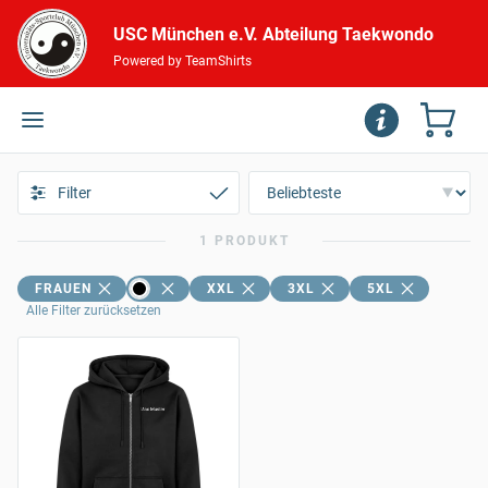
USC München e.V. Abteilung Taekwondo
Powered by TeamShirts
Filter
1 PRODUKT
FRAUEN
XXL
3XL
5XL
Alle Filter zurücksetzen