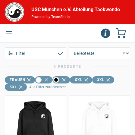
USC München e.V. Abteilung Taekwondo
Powered by TeamShirts
Filter
5 PRODUKTE
FRAUEN
XXL
3XL
5XL
Alle Filter zurücksetzen