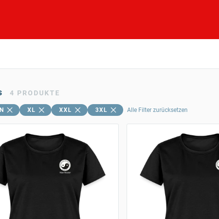
s
4
PRODUKTE
N
XL
XXL
3XL
Alle Filter zurücksetzen