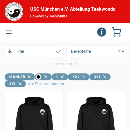
USC München e.V. Abteilung Taekwondo
Powered by TeamShirts
Filter
5 PRODUKTE
MÄNNER
L
XXL
3XL
4XL
Alle Filter zurücksetzen