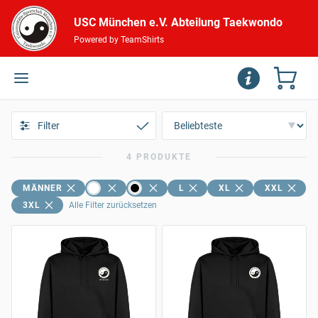
USC München e.V. Abteilung Taekwondo
Powered by TeamShirts
Filter
4 PRODUKTE
MÄNNER
L
XL
XXL
3XL
Alle Filter zurücksetzen