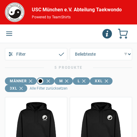
USC München e.V. Abteilung Taekwondo
Powered by TeamShirts
Filter
5 PRODUKTE
MÄNNER
M
L
XXL
3XL
Alle Filter zurücksetzen