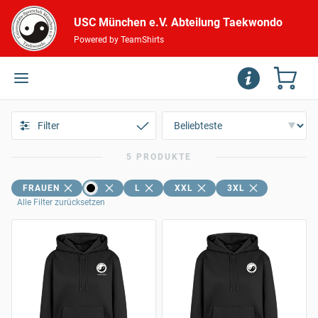
USC München e.V. Abteilung Taekwondo
Powered by TeamShirts
Filter
5 PRODUKTE
FRAUEN
L
XXL
3XL
Alle Filter zurücksetzen