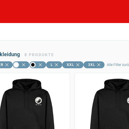
skleidung
8
PRODUKTE
ER
L
XXL
3XL
Alle Filter zu