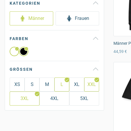
KATEGORIEN
Männer
Frauen
FARBEN
Männer P
44,59 €
GRÖSSEN
XS
S
M
L
XL
XXL
3XL
4XL
5XL