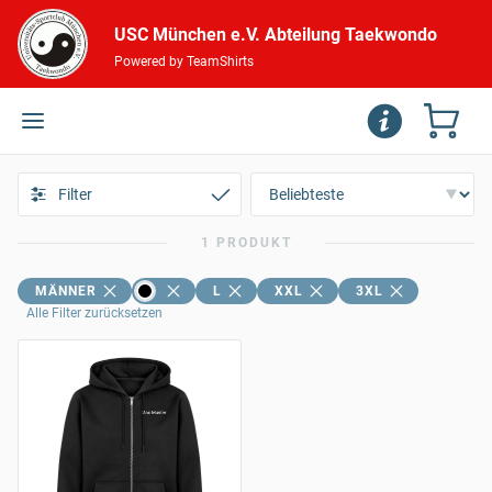
USC München e.V. Abteilung Taekwondo
Powered by TeamShirts
Filter
1 PRODUKT
MÄNNER
L
XXL
3XL
Alle Filter zurücksetzen