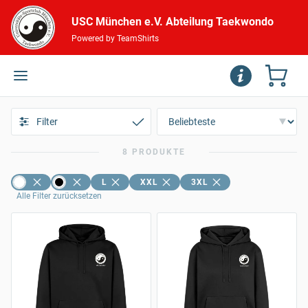
USC München e.V. Abteilung Taekwondo
Powered by TeamShirts
Filter
8 PRODUKTE
L
XXL
3XL
Alle Filter zurücksetzen