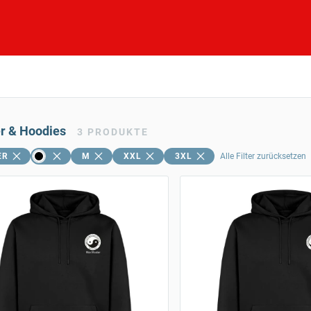
er & Hoodies
3
PRODUKTE
ER
M
XXL
3XL
Alle Filter zurücksetzen