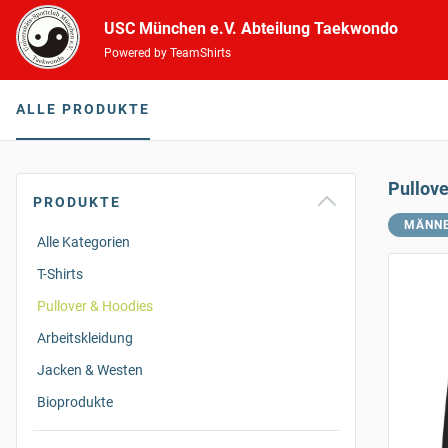
USC München e.V. Abteilung Taekwondo
Powered by TeamShirts
ALLE PRODUKTE
Pullov
PRODUKTE
MÄNN
Alle Kategorien
T-Shirts
Pullover & Hoodies
Arbeitskleidung
Jacken & Westen
Bioprodukte