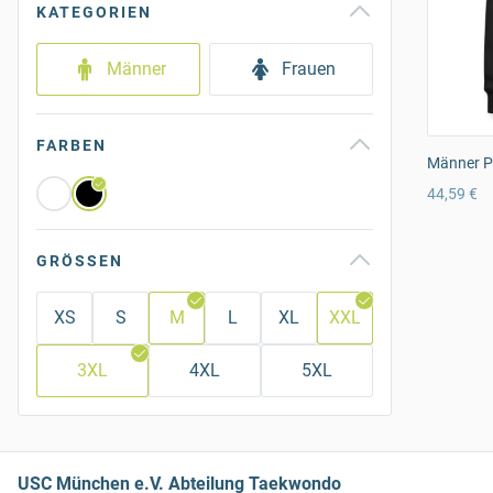
KATEGORIEN
Männer
Frauen
FARBEN
Männer P
44,59 €
GRÖSSEN
XS
S
M
L
XL
XXL
3XL
4XL
5XL
USC München e.V. Abteilung Taekwondo