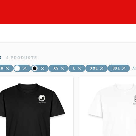
s
4
PRODUKTE
ER
XS
L
XXL
3XL
Al