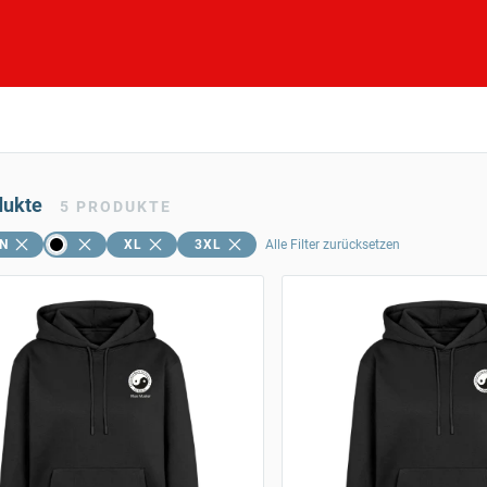
dukte
5
PRODUKTE
N
XL
3XL
Alle Filter zurücksetzen