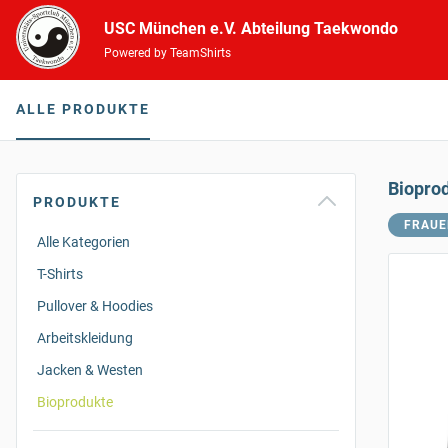
USC München e.V. Abteilung Taekwondo
Powered by TeamShirts
ALLE PRODUKTE
Biopro
PRODUKTE
FRAUE
Alle Kategorien
T-Shirts
Pullover & Hoodies
Arbeitskleidung
Jacken & Westen
Bioprodukte