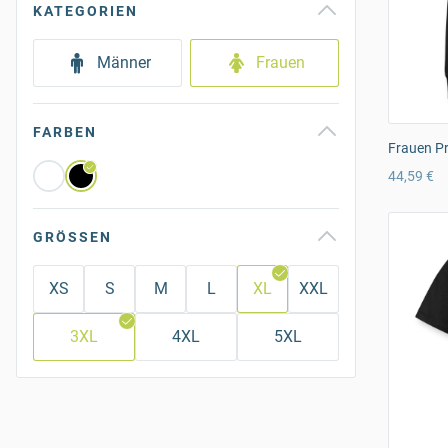
KATEGORIEN
Männer
Frauen
FARBEN
Frauen P
44,59 €
GRÖSSEN
XS
S
M
L
XL
XXL
3XL
4XL
5XL