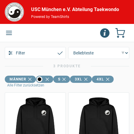
USC München e.V. Abteilung Taekwondo
Powered by TeamShirts
Filter
3 PRODUKTE
MÄNNER
S
3XL
4XL
Alle Filter zurücksetzen