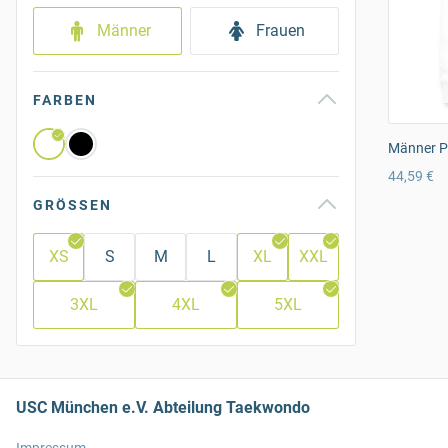
Männer
Frauen
FARBEN
Männer P
44,59 €
GRÖSSEN
XS
S
M
L
XL
XXL
3XL
4XL
5XL
USC München e.V. Abteilung Taekwondo