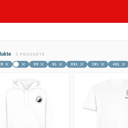
dukte
3
PRODUKTE
ER
XS
XL
XXL
3XL
4XL