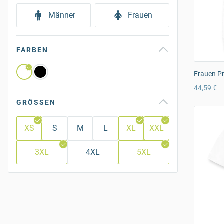
Männer
Frauen
FARBEN
Frauen P
44,59 €
GRÖSSEN
XS
S
M
L
XL
XXL
3XL
4XL
5XL