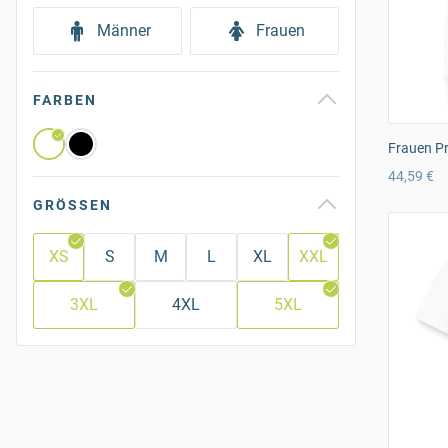
Männer
Frauen
FARBEN
Frauen P
44,59 €
GRÖSSEN
XS
S
M
L
XL
XXL
3XL
4XL
5XL