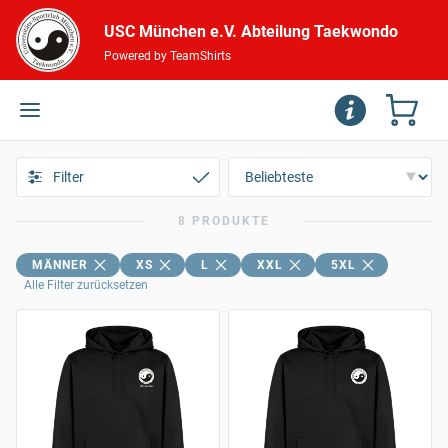
USC München e.V. Abteilung Taekwondo
Powered by TeamShirts
Filter
8 PRODUKTE
MÄNNER
XS
L
XXL
5XL
Alle Filter zurücksetzen