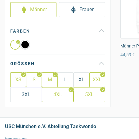
Männer
Frauen
FARBEN
Männer P
44,59 €
GRÖSSEN
XS
S
M
L
XL
XXL
3XL
4XL
5XL
USC München e.V. Abteilung Taekwondo