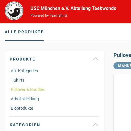
USC München e.V. Abteilung Taekwondo
Powered by TeamShirts
ALLE PRODUKTE
Pullov
PRODUKTE
MÄNN
Alle Kategorien
T-Shirts
Pullover & Hoodies
Arbeitskleidung
Bioprodukte
KATEGORIEN