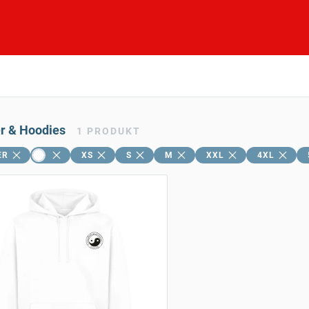
er & Hoodies
1
PRODUKT
ER
XS
S
M
XXL
4XL