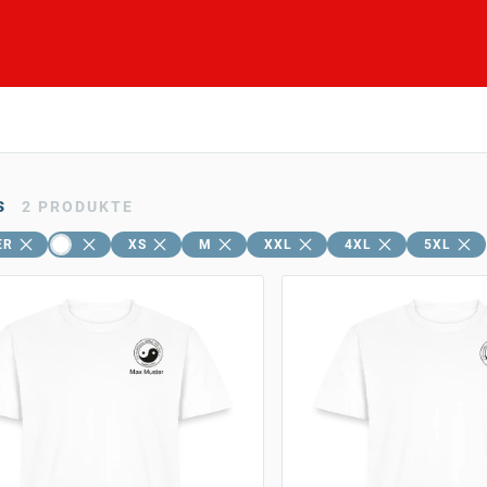
s
2
PRODUKTE
ER
XS
M
XXL
4XL
5XL