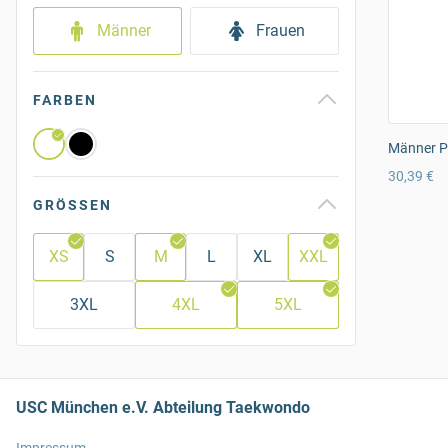
Männer
Frauen
FARBEN
Männer Pr
30,39 €
GRÖSSEN
XS
S
M
L
XL
XXL
3XL
4XL
5XL
USC München e.V. Abteilung Taekwondo