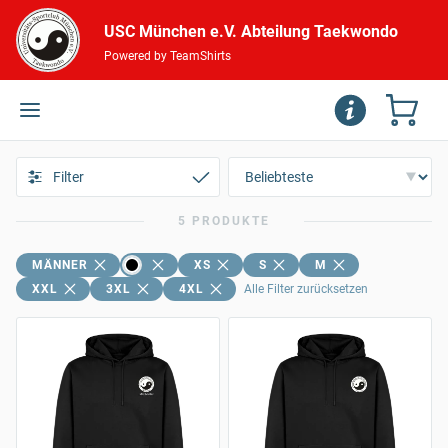
USC München e.V. Abteilung Taekwondo
Powered by TeamShirts
Filter
5 PRODUKTE
MÄNNER
XS
S
M
XXL
3XL
4XL
Alle Filter zurücksetzen