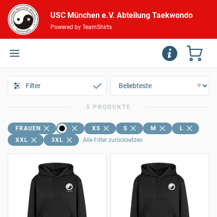
USC München e.V. Abteilung Taekwondo
Powered by TeamShirts
Filter
5 PRODUKTE
FRAUEN
XS
S
M
L
XXL
3XL
Alle Filter zurücksetzen