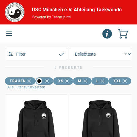
USC München e.V. Abteilung Taekwondo
Powered by TeamShirts
Filter
5 PRODUKTE
FRAUEN
XS
M
L
XXL
Alle Filter zurücksetzen