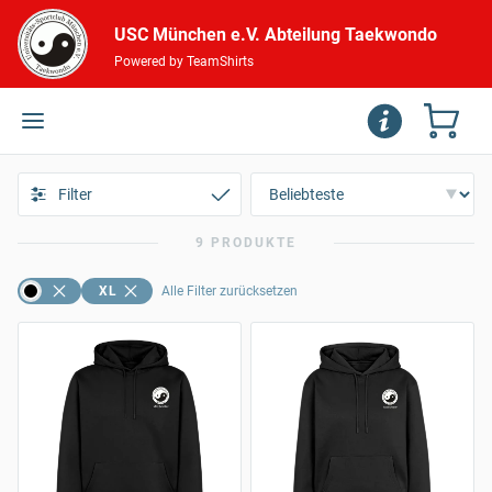
USC München e.V. Abteilung Taekwondo
Powered by TeamShirts
Filter
9 PRODUKTE
XL
Alle Filter zurücksetzen