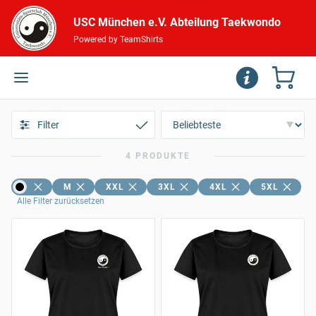
USC München e.V. Abteilung Taekwondo
Powered by TeamShirts
Filter
4 PRODUKTE
M
XXL
3XL
4XL
5XL
Alle Filter zurücksetzen