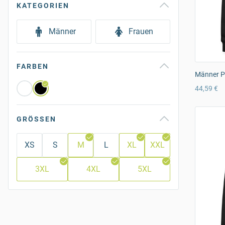
KATEGORIEN
Männer
Frauen
FARBEN
Männer P
44,59 €
GRÖSSEN
XS
S
M
L
XL
XXL
3XL
4XL
5XL