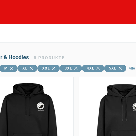
er & Hoodies
5
PRODUKTE
M
XL
XXL
3XL
4XL
5XL
Alle