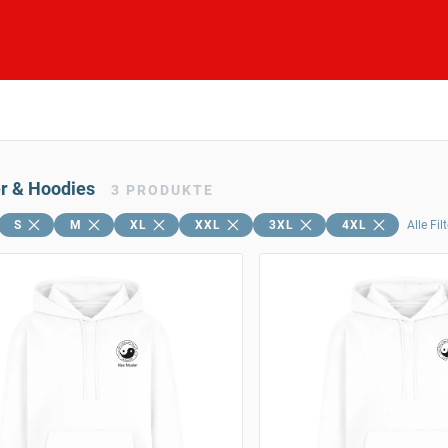
er & Hoodies
3
PRODUKTE
S
M
XL
XXL
3XL
4XL
Alle Fi