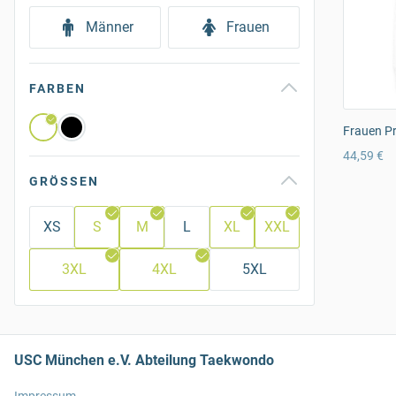
Männer
Frauen
FARBEN
Frauen P
44,59 €
GRÖSSEN
XS
S
M
L
XL
XXL
3XL
4XL
5XL
USC München e.V. Abteilung Taekwondo