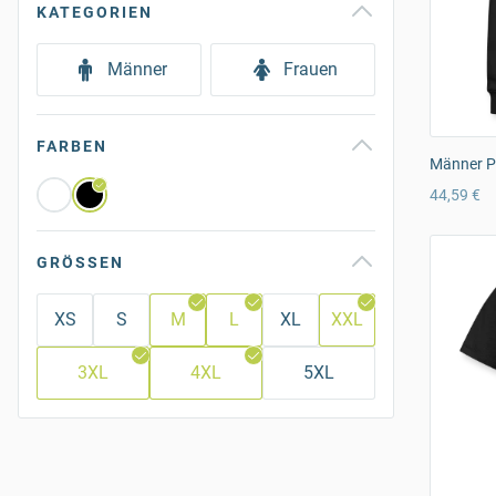
KATEGORIEN
Männer
Frauen
FARBEN
Männer P
44,59 €
GRÖSSEN
XS
S
M
L
XL
XXL
3XL
4XL
5XL