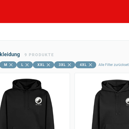
skleidung
9
PRODUKTE
M
L
XXL
3XL
4XL
Alle Filter zurückse