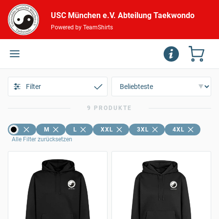
USC München e.V. Abteilung Taekwondo
Powered by TeamShirts
Filter
9 PRODUKTE
M
L
XXL
3XL
4XL
Alle Filter zurücksetzen