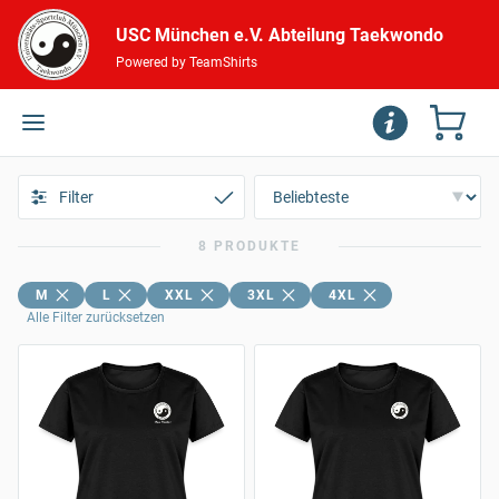
USC München e.V. Abteilung Taekwondo
Powered by TeamShirts
Filter
8 PRODUKTE
M
L
XXL
3XL
4XL
Alle Filter zurücksetzen