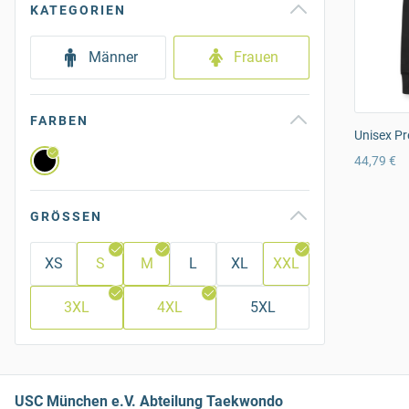
KATEGORIEN
Männer
Frauen
FARBEN
Unisex Pr
44,79 €
GRÖSSEN
XS
S
M
L
XL
XXL
3XL
4XL
5XL
USC München e.V. Abteilung Taekwondo