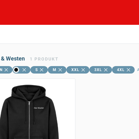
 & Westen
1
PRODUKT
N
S
M
XXL
3XL
4XL
A