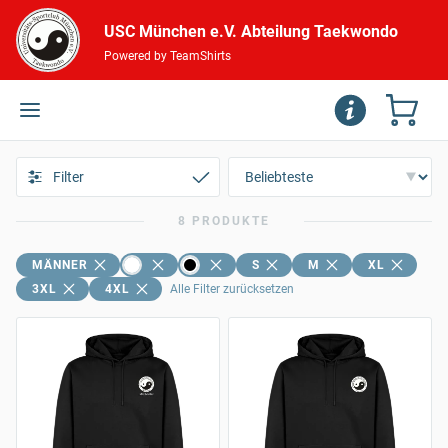
USC München e.V. Abteilung Taekwondo
Powered by TeamShirts
Filter
8 PRODUKTE
MÄNNER
S
M
XL
3XL
4XL
Alle Filter zurücksetzen