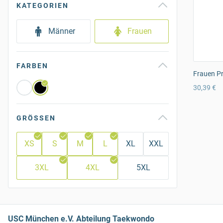
KATEGORIEN
Männer
Frauen
FARBEN
Frauen Pr
30,39 €
GRÖSSEN
XS
S
M
L
XL
XXL
3XL
4XL
5XL
USC München e.V. Abteilung Taekwondo