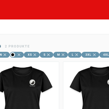
s
2
PRODUKTE
N
XS
S
M
L
3XL
4X