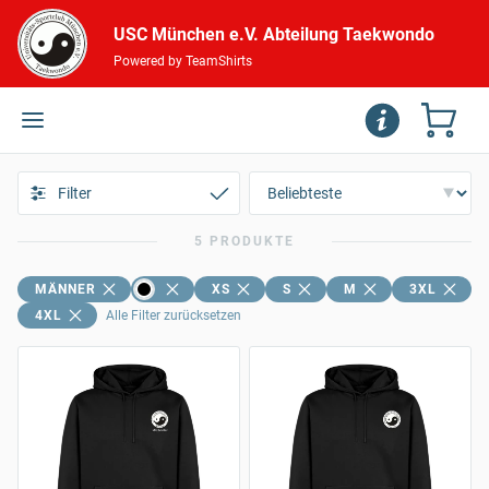
USC München e.V. Abteilung Taekwondo
Powered by TeamShirts
Filter
5 PRODUKTE
MÄNNER
XS
S
M
3XL
4XL
Alle Filter zurücksetzen