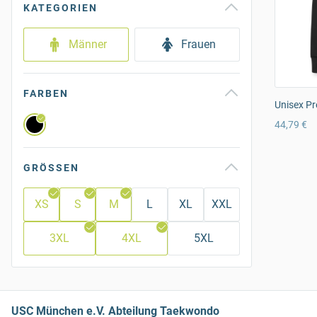
KATEGORIEN
Männer
Frauen
FARBEN
Unisex Pr
44,79 €
GRÖSSEN
XS
S
M
L
XL
XXL
3XL
4XL
5XL
USC München e.V. Abteilung Taekwondo