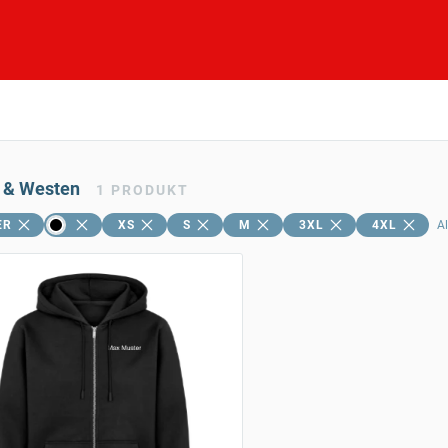
 & Westen
1
PRODUKT
ER
XS
S
M
3XL
4XL
Al