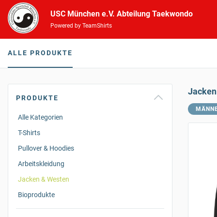
USC München e.V. Abteilung Taekwondo
Powered by TeamShirts
ALLE PRODUKTE
Jacken
PRODUKTE
MÄNN
Alle Kategorien
T-Shirts
Pullover & Hoodies
Arbeitskleidung
Jacken & Westen
Bioprodukte