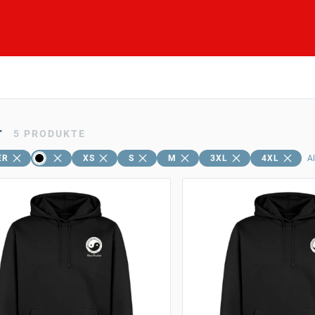
r
5
PRODUKTE
ER
XS
S
M
3XL
4XL
Al