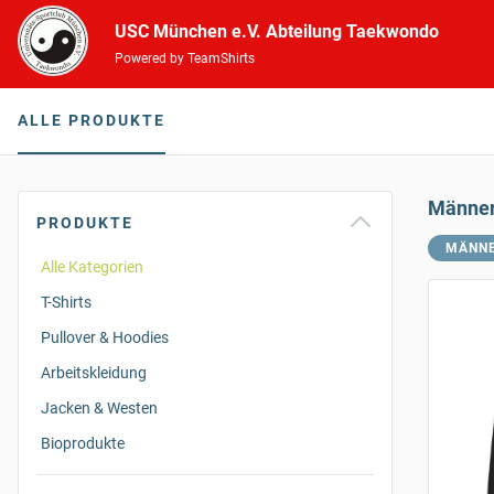
USC München e.V. Abteilung Taekwondo
Powered by TeamShirts
ALLE PRODUKTE
Männe
PRODUKTE
MÄNN
Alle Kategorien
T-Shirts
Pullover & Hoodies
Arbeitskleidung
Jacken & Westen
Bioprodukte