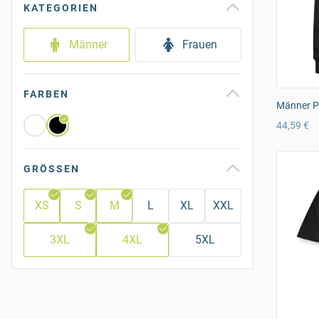
KATEGORIEN
Männer
Frauen
FARBEN
Männer P
44,59 €
GRÖSSEN
XS
S
M
L
XL
XXL
3XL
4XL
5XL