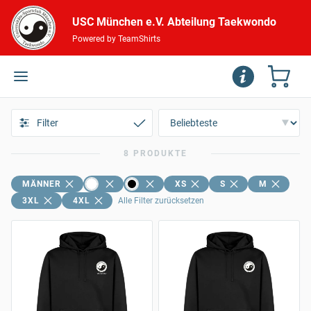
USC München e.V. Abteilung Taekwondo
Powered by TeamShirts
Filter
8 PRODUKTE
MÄNNER
XS
S
M
3XL
4XL
Alle Filter zurücksetzen