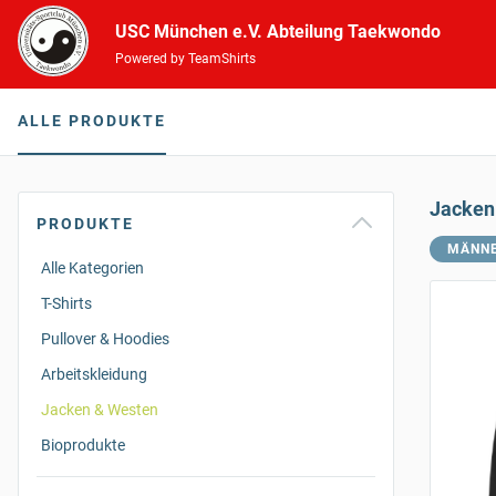
USC München e.V. Abteilung Taekwondo
Powered by TeamShirts
ALLE PRODUKTE
Jacken
PRODUKTE
MÄNN
Alle Kategorien
T-Shirts
Pullover & Hoodies
Arbeitskleidung
Jacken & Westen
Bioprodukte