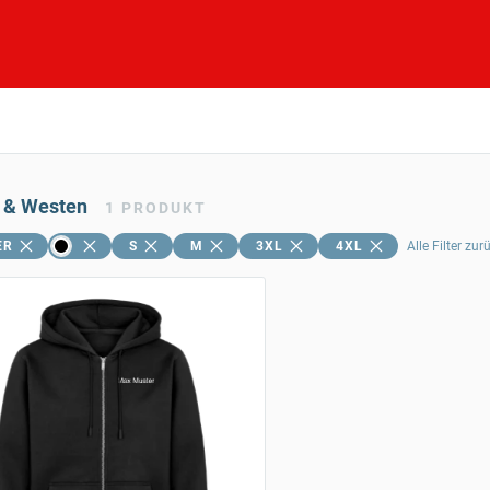
 & Westen
1
PRODUKT
ER
S
M
3XL
4XL
Alle Filter zu