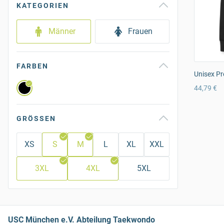
KATEGORIEN
Männer
Frauen
FARBEN
Unisex Pr
44,79 €
GRÖSSEN
XS
S
M
L
XL
XXL
3XL
4XL
5XL
USC München e.V. Abteilung Taekwondo