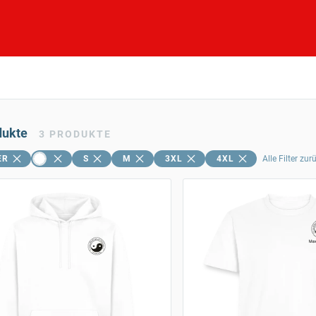
dukte
3
PRODUKTE
ER
S
M
3XL
4XL
Alle Filter zu