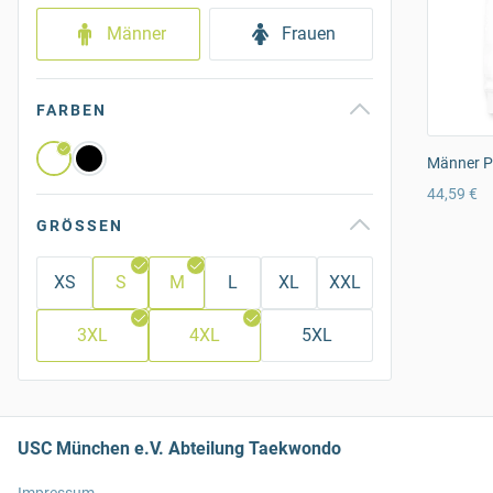
Männer
Frauen
FARBEN
Männer P
44,59 €
GRÖSSEN
XS
S
M
L
XL
XXL
3XL
4XL
5XL
USC München e.V. Abteilung Taekwondo