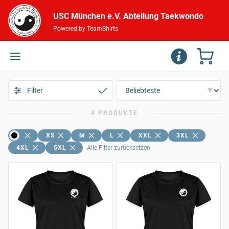
USC München e.V. Abteilung Taekwondo
Powered by TeamShirts
Filter
4 PRODUKTE
XS
M
L
XXL
3XL
4XL
5XL
Alle Filter zurücksetzen