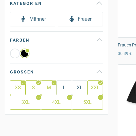
KATEGORIEN
Männer
Frauen
FARBEN
Frauen Pr
30,39 €
GRÖSSEN
XS
S
M
L
XL
XXL
3XL
4XL
5XL