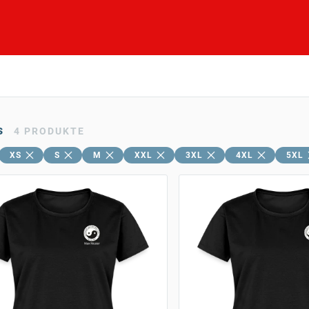
s
4
PRODUKTE
XS
S
M
XXL
3XL
4XL
5XL