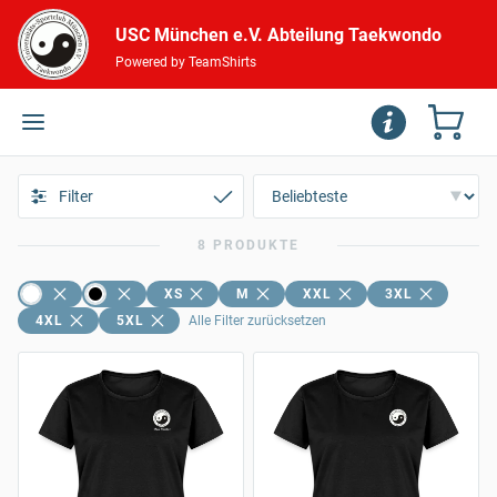
USC München e.V. Abteilung Taekwondo
Powered by TeamShirts
Filter
8 PRODUKTE
XS
M
XXL
3XL
4XL
5XL
Alle Filter zurücksetzen