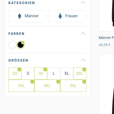
KATEGORIEN
Männer
Frauen
FARBEN
Männer P
44,59 €
GRÖSSEN
XS
S
M
L
XL
XXL
3XL
4XL
5XL