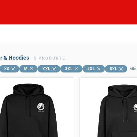
er & Hoodies
5
PRODUKTE
XS
M
XXL
3XL
4XL
5XL
Alle