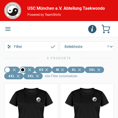
USC München e.V. Abteilung Taekwondo
Powered by TeamShirts
Filter
8 PRODUKTE
XS
M
XL
3XL
4XL
5XL
Alle Filter zurücksetzen