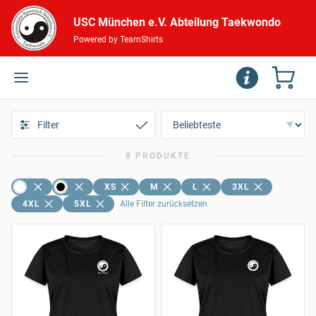
USC München e.V. Abteilung Taekwondo
Powered by TeamShirts
Filter
8 PRODUKTE
XS
M
L
3XL
4XL
5XL
Alle Filter zurücksetzen