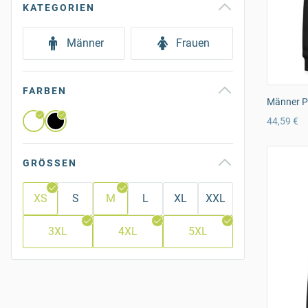
KATEGORIEN
Männer
Frauen
FARBEN
Männer P
44,59 €
GRÖSSEN
XS
S
M
L
XL
XXL
3XL
4XL
5XL