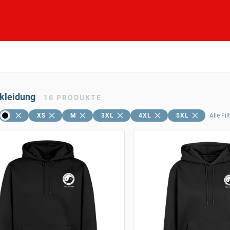
skleidung
16
PRODUKTE
XS
M
3XL
4XL
5XL
Alle Fi