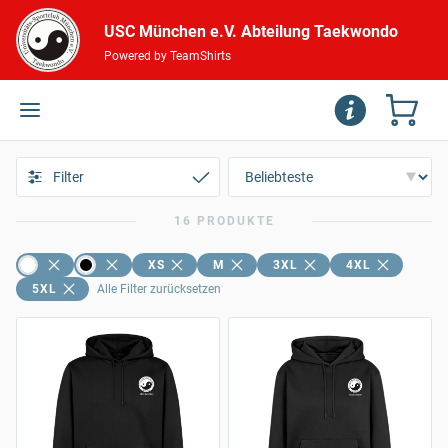
USC München e.V. Abteilung Taekwondo
Powered by TeamShirts
Filter
16 PRODUKTE
XS
M
3XL
4XL
5XL
Alle Filter zurücksetzen