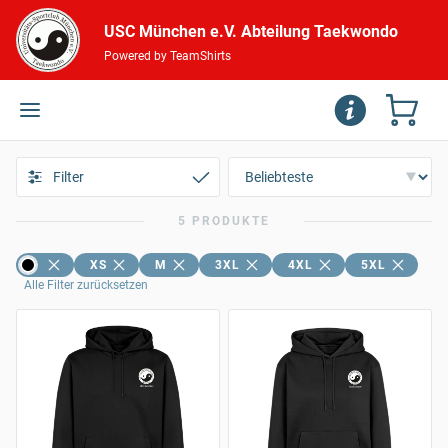
USC München e.V. Abteilung Taekwondo
Powered by TeamShirts
Filter
5 PRODUKTE
XS
M
3XL
4XL
5XL
Alle Filter zurücksetzen