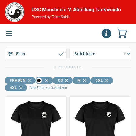
USC München e.V. Abteilung Taekwondo
Powered by TeamShirts
Filter
2 PRODUKTE
FRAUEN
XS
M
3XL
4XL
Alle Filter zurücksetzen