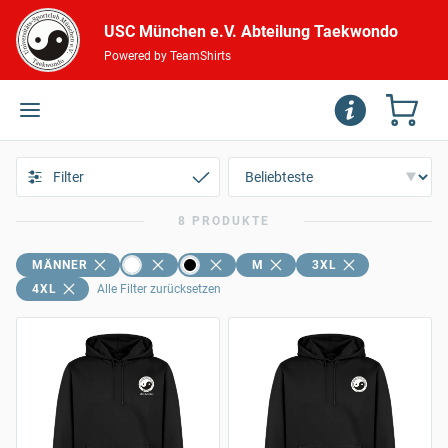
USC München e.V. Abteilung Taekwondo
Powered by TeamShirts
Filter
8 PRODUKTE
MÄNNER
M
3XL
4XL
Alle Filter zurücksetzen